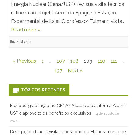
Energia Nuclear (Cena/USP), fez sua visita técnica
rotineira ao Projeto Arroz da Epagri na Estação
Experimental de Itajaí. O professor Tulmann visita…
Read more »
Notícias
Navegação
« Previous
1
…
107
108
109
110
111
…
por
137
Next »
posts
TÓPICOS RECENTES
Fez pós-graduação no CENA? Acesse a plataforma Alumni
USP e aproveite os benefícios exclusivos
4 de agosto de
2026
Delegação chinesa visita Laboratório de Melhoramento de