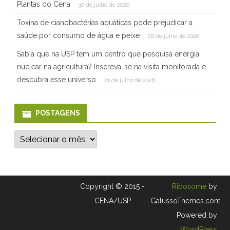
Plantas do Cena
30 de julho de 2026
Toxina de cianobactérias aquáticas pode prejudicar a
saúde por consumo de água e peixe
28 de julho de 2026
Sabia que na USP tem um centro que pesquisa energia
nuclear na agricultura? Inscreva-se na visita monitorada e
descubra esse universo
21 de julho de 2026
POSTAGENS
P
o
s
t
a
g
e
Copyright © 2015 -
Ribosome
by
n
s
CENA/USP
GalussoThemes.com
Powered by
WordPress