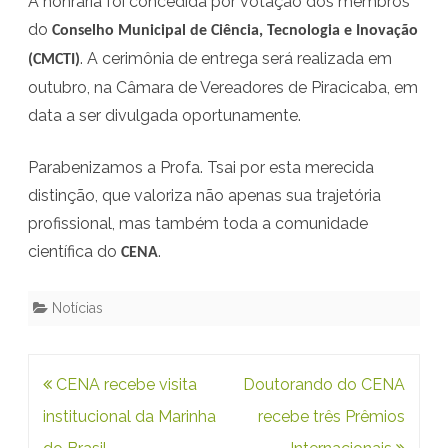
A honraria foi concedida por votação dos membros
i
do
Conselho Municipal de Ciência, Tecnologia e Inovação
S
. A cerimônia de entrega será realizada em
(CMCTI)
i
outubro, na Câmara de Vereadores de Piracicaba, em
data a ser divulgada oportunamente.
u
M
Parabenizamos a Profa. Tsai por esta merecida
u
distinção, que valoriza não apenas sua trajetória
i
profissional, mas também toda a comunidade
científica do
.
CENA
f
Notícias
o
i
Navegação
CENA recebe visita
Doutorando do CENA
a
de
institucional da Marinha
recebe três Prêmios
g