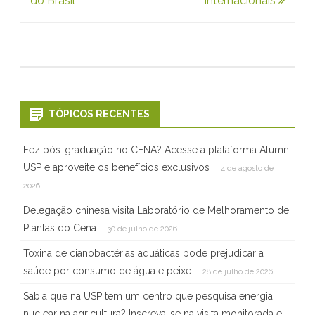
Post
do Brasil
Internacionais
r
a
c
i
a
TÓPICOS RECENTES
d
Fez pós-graduação no CENA? Acesse a plataforma Alumni
a
USP e aproveite os benefícios exclusivos
4 de agosto de
c
2026
o
Delegação chinesa visita Laboratório de Melhoramento de
Plantas do Cena
30 de julho de 2026
m
Toxina de cianobactérias aquáticas pode prejudicar a
a
saúde por consumo de água e peixe
28 de julho de 2026
Sabia que na USP tem um centro que pesquisa energia
M
nuclear na agricultura? Inscreva-se na visita monitorada e