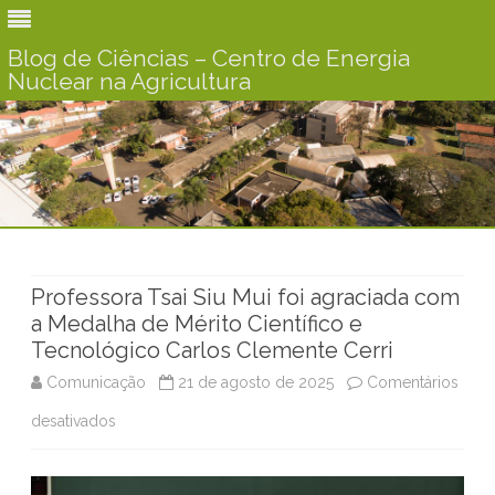
Blog de Ciências – Centro de Energia
Nuclear na Agricultura
Skip
to
content
Professora Tsai Siu Mui foi agraciada com
a Medalha de Mérito Científico e
Tecnológico Carlos Clemente Cerri
Comunicação
21 de agosto de 2025
Comentários
desativados
e
m