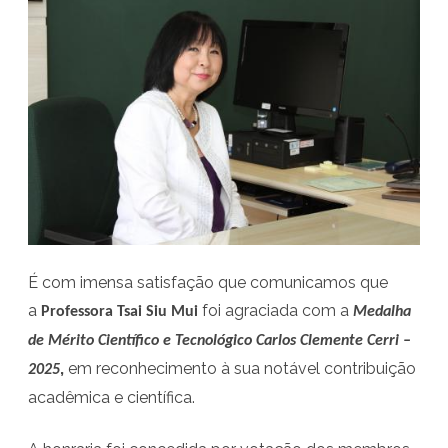
P
r
o
f
e
s
s
o
É com imensa satisfação que comunicamos que
r
a
foi agraciada com a
Professora Tsai Siu Mui
Medalha
a
de Mérito Científico e Tecnológico Carlos Clemente Cerri –
T
,
em reconhecimento à sua notável contribuição
2025
s
acadêmica e científica.
a