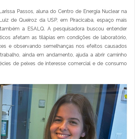
o
arissa Passos, aluna do Centro de Energia Nuclear na
r
Luiz de Queiroz da USP, em Piracicaba, espaço mais
a
r também a ESALQ. A pesquisadora buscou entender
d
ticos afetam as tilápias em condições de laboratório,
a
xes e observando semelhanças nos efeitos causados
O trabalho, ainda em andamento, ajuda a abrir caminho
C
pécies de peixes de interesse comercial e de consumo
E
N
A
/
U
S
P