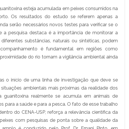
e
 guanitoxina esteja acumulada em peixes consumidos na
rto. Os resultados do estudo se referem apenas a
i
inda serão necessários novos testes para verificar se o
x
 a pesquisa destaca é a importância de monitorar a
e
ferentes substâncias, naturais ou sintéticas, podem
s
e acompanhamento é fundamental em regiões como
a proximidade do rio tornam a vigilância ambiental ainda
d
a
n
as o início de uma linha de investigação que deve se
o
e situações ambientais mais próximas da realidade dos
 a guanitoxina realmente se acumula em animais de
s
s para a saúde e para a pesca. O fato de esse trabalho
s
entro do CENA-USP, reforça a relevância científica da
a
peixes com pesquisas de ponta sobre a qualidade da
m
 amplo é conduzido pelo Prof. Dr. Ernani Pinto, em