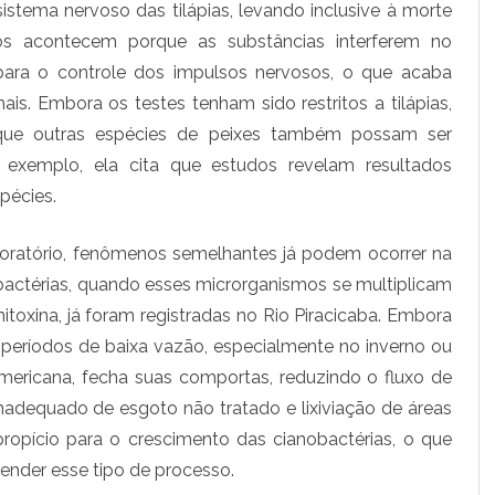
sistema nervoso das tilápias, levando inclusive à morte
u
tos acontecem porque as substâncias interferem no
e
ara o controle dos impulsos nervosos, o que acaba
p
s. Embora os testes tenham sido restritos a tilápias,
 que outras espécies de peixes também possam ser
o
exemplo, ela cita que estudos revelam resultados
d
pécies.
e
a
aboratório, fenômenos semelhantes já podem ocorrer na
bactérias, quando esses microrganismos se multiplicam
f
toxina, já foram registradas no Rio Piracicaba. Embora
e
períodos de baixa vazão, especialmente no inverno ou
t
ericana, fecha suas comportas, reduzindo o fluxo de
a
nadequado de esgoto não tratado e lixiviação de áreas
propício para o crescimento das cianobactérias, o que
r
ender esse tipo de processo.
p