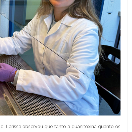
e
s
t
u
d
a
t
o
x
i
n
a
o, Larissa observou que tanto a guanitoxina quanto os
q