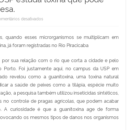
esa.
mentários desativados
e
m
as, quando esses microrganismos se multiplicam em
P
a, já foram registradas no Rio Piracicaba
e
s
 por sua relação com o rio que corta a cidade e pelo
o Porto. Foi justamente aqui, no campus da USP em
q
ado revelou como a guanitoxina, uma toxina natural
u
dicar a saúde de peixes como a tilápia, espécie muito
i
ção, a pesquisa também utilizou inseticidas sintéticos,
s
 no controle de pragas agrícolas, que podem acabar
o. A curiosidade é que a guanitoxina age de forma
a
s, provocando os mesmos tipos de danos nos organismos
d