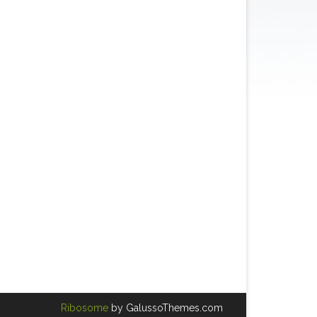
Ribosome
by GalussoThemes.com