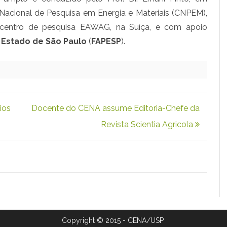
Nacional de Pesquisa em Energia e Materiais (CNPEM),
e
, centro de pesquisa EAWAG, na Suíça, e com apoio
s
Estado de São Paulo
(
FAPESP
).
a
.
ios
Docente do CENA assume Editoria-Chefe da
Revista Scientia Agricola
Copyright © 2015 - CENA/USP