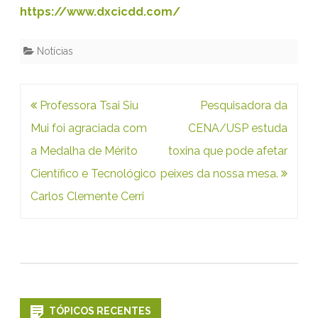
a
https://www.dxcicdd.com/
c
i
Notícias
o
n
Navegação
Professora Tsai Siu
Pesquisadora da
a
de
Mui foi agraciada com
CENA/USP estuda
i
Post
a Medalha de Mérito
toxina que pode afetar
Científico e Tecnológico
peixes da nossa mesa.
s
Carlos Clemente Cerri
TÓPICOS RECENTES