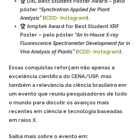
🏆
DXC Best Student Poster Award – pelo
r
pôster
“Synchrotron Applied for Plant
Analysis”
(
ICDD- Instagram
).
ê
🏆
Amptek Award for Best Student XRF
m
Poster – pelo pôster
“An In-House X-ray
i
Fluorescence Spectrometer Development for in
Vivo Analysis of Plants”
(
ICDD- Instagram
).
o
s
Essas conquistas reforçam não apenas a
I
excelência científica do CENA/USP, mas
também a relevância da ciência brasileira em
n
um evento que reuniu pesquisadores de todo
t
o mundo para discutir os avanços mais
e
recentes em ciência e tecnologia baseadas
r
em raios X.
n
Saiba mais sobre o evento em: