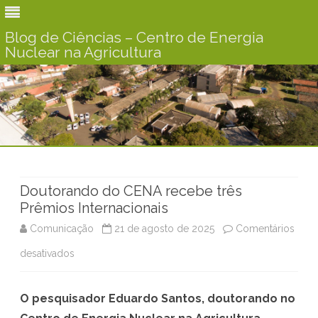
Blog de Ciências – Centro de Energia
Nuclear na Agricultura
Skip
to
content
Doutorando do CENA recebe três
Prêmios Internacionais
Comunicação
21 de agosto de 2025
Comentários
desativados
e
m
O pesquisador Eduardo Santos, doutorando no
D