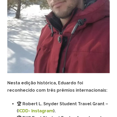
N
A
r
e
c
e
b
e
t
Nesta edição histórica, Eduardo foi
r
reconhecido com três prêmios internacionais:
ê
🏆
Robert L. Snyder Student Travel Grant –
s
(
ICDD- Instagram
).
P