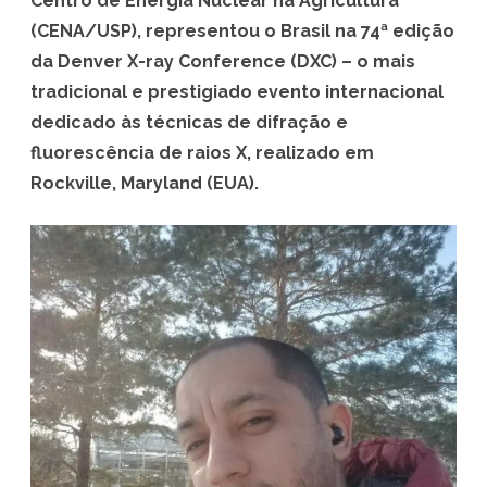
Centro de Energia Nuclear na Agricultura
o
(CENA/USP), representou o Brasil na 74ª edição
u
da Denver X-ray Conference (DXC) – o mais
tradicional e prestigiado evento internacional
t
dedicado às técnicas de difração e
o
fluorescência de raios X, realizado em
r
Rockville, Maryland (EUA).
a
n
d
o
d
o
C
E