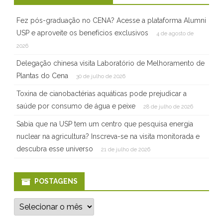
Fez pós-graduação no CENA? Acesse a plataforma Alumni
USP e aproveite os benefícios exclusivos
4 de agosto de
2026
Delegação chinesa visita Laboratório de Melhoramento de
Plantas do Cena
30 de julho de 2026
Toxina de cianobactérias aquáticas pode prejudicar a
saúde por consumo de água e peixe
28 de julho de 2026
Sabia que na USP tem um centro que pesquisa energia
nuclear na agricultura? Inscreva-se na visita monitorada e
descubra esse universo
21 de julho de 2026
POSTAGENS
P
o
s