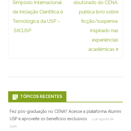
m
de
Simpósio Internacional
doutorado do CENA,
E
Post
de Iniciação Científica e
publica livro sobre
v
Tecnológica da USP –
ficção/suspense,
SIICUSP
inspirado nas
e
experiências
n
acadêmicas
t
o
I
n
t
TÓPICOS RECENTES
e
Fez pós-graduação no CENA? Acesse a plataforma Alumni
r
USP e aproveite os benefícios exclusivos
4 de agosto de
n
2026