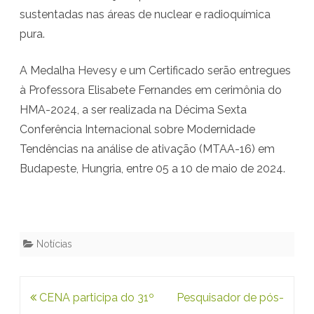
sustentadas nas áreas de nuclear e radioquímica
a
pura.
c
o
A Medalha Hevesy e um Certificado serão entregues
à Professora Elisabete Fernandes em cerimônia do
m
HMA-2024, a ser realizada na Décima Sexta
M
Conferência Internacional sobre Modernidade
e
Tendências na análise de ativação (MTAA-16) em
d
Budapeste, Hungria, entre 05 a 10 de maio de 2024.
a
l
h
Notícias
a
e
Navegação
CENA participa do 31º
Pesquisador de pós-