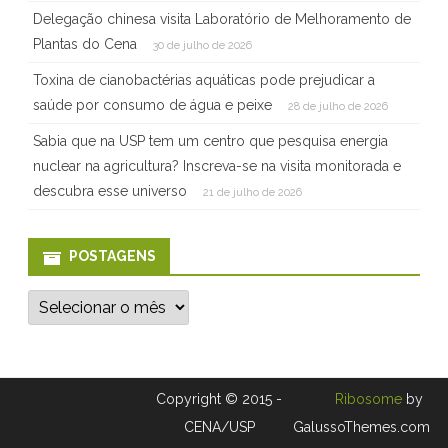
a
Delegação chinesa visita Laboratório de Melhoramento de
c
Plantas do Cena
30 de julho de 2026
i
Toxina de cianobactérias aquáticas pode prejudicar a
saúde por consumo de água e peixe
28 de julho de 2026
o
Sabia que na USP tem um centro que pesquisa energia
n
nuclear na agricultura? Inscreva-se na visita monitorada e
a
descubra esse universo
21 de julho de 2026
l
POSTAGENS
P
o
s
t
a
g
e
Copyright © 2015 -
Ribosome
by
n
s
CENA/USP
GalussoThemes.com