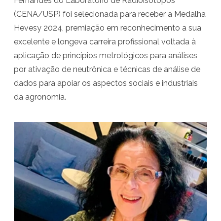
Fernandes do Laboratório de Radioisótopos
e
(CENA/USP) foi selecionada para receber a Medalha
s
Hevesy 2024, premiação em reconhecimento a sua
excelente e longeva carreira profissional voltada à
q
aplicação de princípios metrológicos para análises
u
por ativação de neutrônica e técnicas de análise de
i
dados para apoiar os aspectos sociais e industriais
s
da agronomia.
a
d
o
r
a
d
o