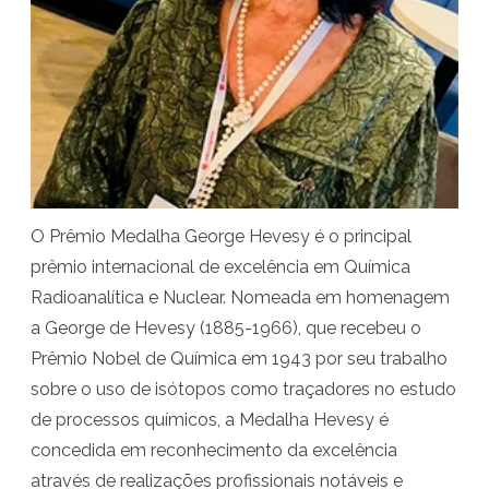
C
E
N
A
é
a
O Prêmio Medalha George Hevesy é o principal
g
prêmio internacional de excelência em Química
r
Radioanalítica e Nuclear. Nomeada em homenagem
a George de Hevesy (1885-1966), que recebeu o
a
Prêmio Nobel de Química em 1943 por seu trabalho
c
sobre o uso de isótopos como traçadores no estudo
i
de processos químicos, a Medalha Hevesy é
a
concedida em reconhecimento da excelência
através de realizações profissionais notáveis e
d