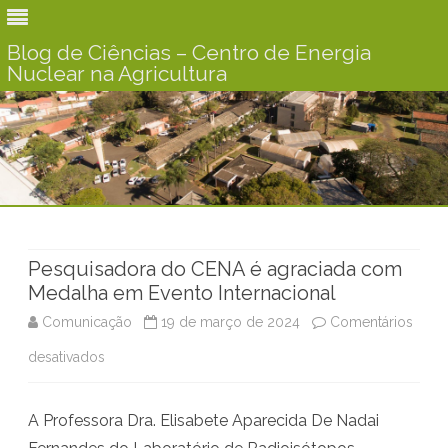
Blog de Ciências – Centro de Energia
Nuclear na Agricultura
Skip
to
content
Pesquisadora do CENA é agraciada com
Medalha em Evento Internacional
Comunicação
19 de março de 2024
Comentários
desativados
e
m
A Professora Dra. Elisabete Aparecida De Nadai
P