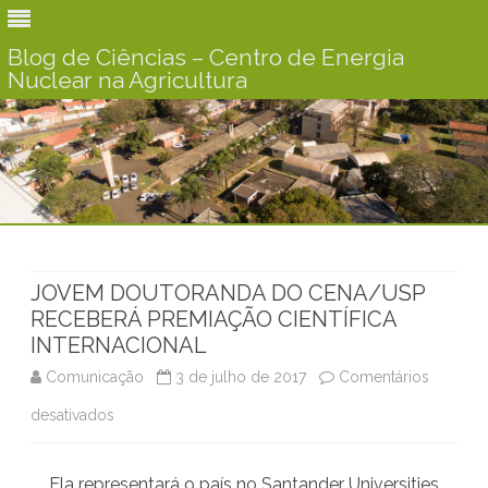
Blog de Ciências – Centro de Energia
Nuclear na Agricultura
Skip
to
content
JOVEM DOUTORANDA DO CENA/USP
RECEBERÁ PREMIAÇÃO CIENTÍFICA
INTERNACIONAL
Comunicação
3 de julho de 2017
Comentários
desativados
e
m
Ela representará o país no Santander Universities