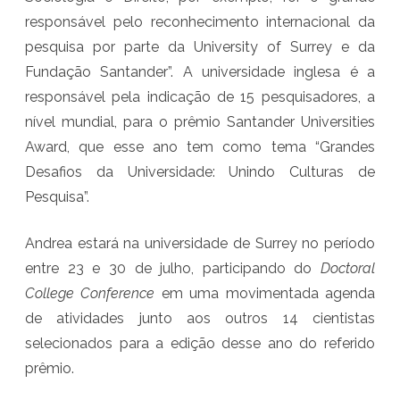
responsável pelo reconhecimento internacional da
Ç
pesquisa por parte da University of Surrey e da
Ã
Fundação Santander”. A universidade inglesa é a
O
responsável pela indicação de 15 pesquisadores, a
C
nível mundial, para o prêmio Santander Universities
Award, que esse ano tem como tema “Grandes
I
Desafios da Universidade: Unindo Culturas de
E
Pesquisa”.
N
T
Andrea estará na universidade de Surrey no período
entre 23 e 30 de julho, participando do
Doctoral
Í
College Conference
em uma movimentada agenda
F
de atividades junto aos outros 14 cientistas
I
selecionados para a edição desse ano do referido
C
prêmio.
A