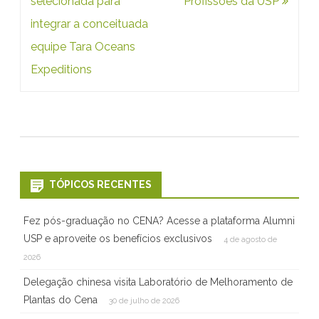
Post
selecionada para
Profissões da USP
L
integrar a conceituada
equipe Tara Oceans
Expeditions
TÓPICOS RECENTES
Fez pós-graduação no CENA? Acesse a plataforma Alumni
USP e aproveite os benefícios exclusivos
4 de agosto de
2026
Delegação chinesa visita Laboratório de Melhoramento de
Plantas do Cena
30 de julho de 2026