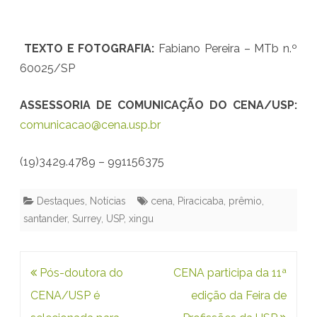
I
N
TEXTO E FOTOGRAFIA:
Fabiano Pereira – MTb n.º
60025/SP
T
E
ASSESSORIA DE COMUNICAÇÃO DO CENA/USP:
R
comunicacao@cena.usp.br
N
(19)3429.4789 – 991156375
A
C
Destaques
,
Notícias
cena
,
Piracicaba
,
prêmio
,
santander
,
Surrey
,
USP
,
xingu
I
O
N
Navegação
Pós-doutora do
CENA participa da 11ª
de
CENA/USP é
A
edição da Feira de