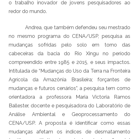
o trabalho inovador de jovens pesquisadores ao
D
redor do mundo.
A
D
Andrea, que também defendeu seu mestrado
no mesmo programa do CENA/USP, pesquisa as
O
mudanças sofridas pelo solo em torno das
C
cabeceiras da bacia do Rio Xingu no período
E
compreendido entre 1985 e 2015, e seus impactos.
N
Intitulada de “Mudanças do Uso da Terra na Fronteira
Agrícola da Amazônia Brasileira; forçantes de
A
mudanças e futuros cenários”, a pesquisa tem como
/
orientadora a professora Maria Victoria Ramos
U
Ballester, docente e pesquisadora do Laboratório de
S
Análise Ambiental e Geoprocessamento do
CENA/USP. A proposta é identificar como essas
P
mudanças afetam os índices de desmatamento
R