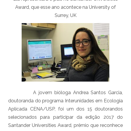
J
Award, que esse ano acontece na University of
O
Surrey, UK
V
E
M
D
O
U
T
A jovem bióloga Andrea Santos Garcia,
O
doutoranda do programa Interunidades em Ecologia
R
Aplicada CENA/USP, foi um dos 15 doutorandos
A
selecionados para participar da edição 2017 do
N
Santander Universities Award, prêmio que reconhece