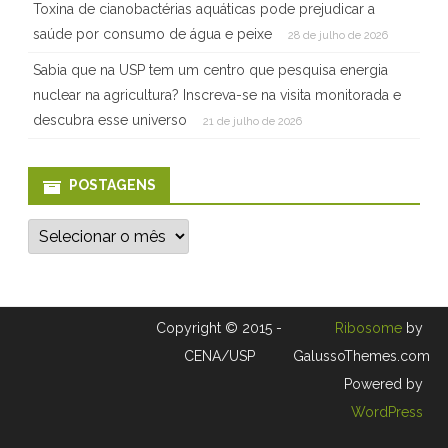
Toxina de cianobactérias aquáticas pode prejudicar a
saúde por consumo de água e peixe
28 de julho de 2026
Sabia que na USP tem um centro que pesquisa energia
nuclear na agricultura? Inscreva-se na visita monitorada e
descubra esse universo
21 de julho de 2026
POSTAGENS
P
o
s
t
a
g
e
Copyright © 2015 -
Ribosome
by
n
s
CENA/USP
GalussoThemes.com
Powered by
WordPress