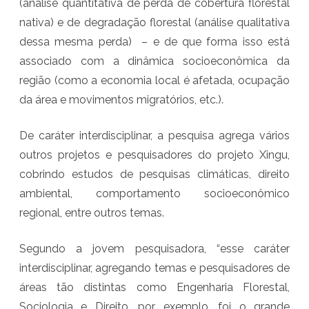
(análise quantitativa de perda de cobertura florestal
E
nativa) e de degradação florestal (análise qualitativa
C
dessa mesma perda) – e de que forma isso está
associado com a dinâmica socioeconômica da
E
região (como a economia local é afetada, ocupação
B
da área e movimentos migratórios, etc.).
E
R
De caráter interdisciplinar, a pesquisa agrega vários
outros projetos e pesquisadores do projeto Xingu,
Á
cobrindo estudos de pesquisas climáticas, direito
P
ambiental, comportamento socioeconômico
R
regional, entre outros temas.
E
Segundo a jovem pesquisadora, “esse caráter
M
interdisciplinar, agregando temas e pesquisadores de
I
áreas tão distintas como Engenharia Florestal,
A
Sociologia e Direito, por exemplo, foi o grande