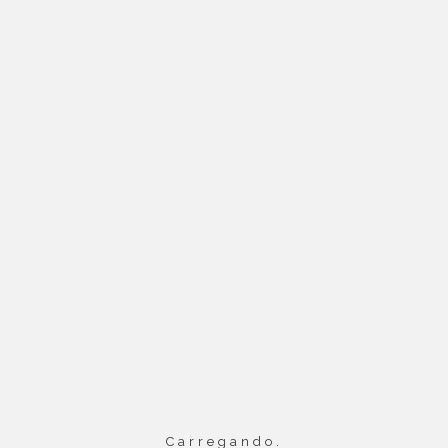
CENA
Divisões Cientí
Carregando.