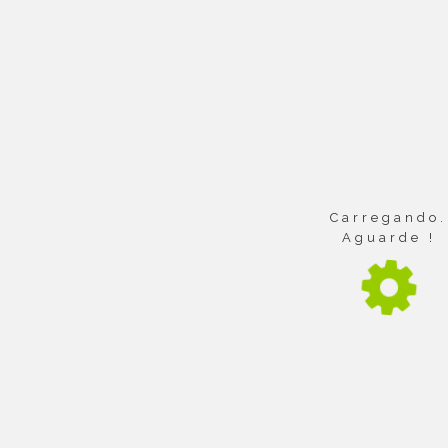
Exigências para utilização do
Equipamento Multiusuário
MCL
O solicitante deverá contatar o laboratório para apresentar
sua proposta do uso do EMU-MCL. Para iniciantes, haverá
disponibilidade de treinamento prévio pela equipe do
Carregando.
laboratório.
Aguarde !
Comitê Gestor
Comitê Usuário
Projetos Associados