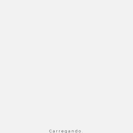
CENA
Divisões Cientí
Carregando.