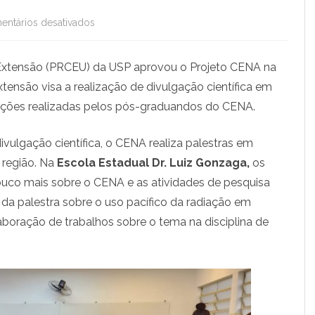
ntários desativados
e
m
 Extensão (PRCEU) da USP aprovou o Projeto CENA na
P
tensão visa a realização de divulgação científica em
r
tações realizadas pelos pós-graduandos do CENA.
o
vulgação científica, o CENA realiza palestras em
j
 região. Na
Escola Estadual Dr. Luiz Gonzaga,
os
e
co mais sobre o CENA e as atividades de pesquisa
t
 da palestra sobre o uso pacífico da radiação em
o
laboração de trabalhos sobre o tema na disciplina de
C
E
N