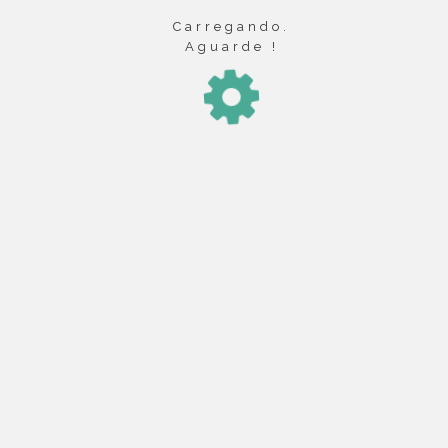
Graduação junto ao Colégio Eleitoral
Carregando.
Portaria
Aguarde !
Requerimento de inscrição
Resultado da Eleição
Eleição dos representantes
Discentes de Pós-Graduação -
Gestão 2026
Portaria
Requerimento de inscrição da chapa
Requerimento de inscrição individual