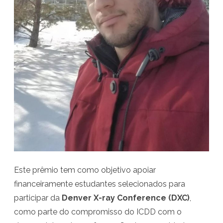
a
b
o
r
a
t
ó
r
i
o
Este prêmio tem como objetivo apoiar
d
financeiramente estudantes selecionados para
e
participar da
Denver X-ray Conference (DXC)
,
como parte do compromisso do ICDD com o
I