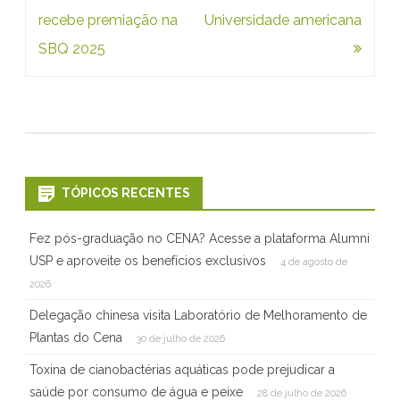
a
Post
recebe premiação na
Universidade americana
c
SBQ 2025
i
o
n
a
l
TÓPICOS RECENTES
Fez pós-graduação no CENA? Acesse a plataforma Alumni
USP e aproveite os benefícios exclusivos
4 de agosto de
2026
Delegação chinesa visita Laboratório de Melhoramento de
Plantas do Cena
30 de julho de 2026
Toxina de cianobactérias aquáticas pode prejudicar a
saúde por consumo de água e peixe
28 de julho de 2026