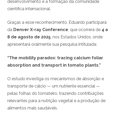
desenvolvimento e a formação da comunidade
n
científica internacional.
s
Graças a esse reconhecimento, Eduardo participará
t
da
Denver X-ray Conference
, que ocorrerá de
4 a
r
8 de agosto de 2025
, nos Estados Unidos, onde
u
apresentará oralmente sua pesquisa intitulada:
m
“The mobility paradox: tracing calcium foliar
e
absorption and transport in tomato plants.”
n
t
O estudo investiga os mecanismos de absorção e
transporte de cálcio — um nutriente essencial —
a
pelas folhas do tomateiro, trazendo contribuições
ç
relevantes para a nutrição vegetal e a produção de
ã
alimentos mais saudáveis.
o