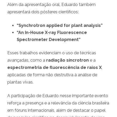
Além da apresentação oral, Eduardo também
N
apresentará dois pôsteres científicos:
u
c
“Synchrotron applied for plant analysis”
“An In-House X-ray Fluorescence
l
Spectrometer Development”
e
a
Esses trabalhos evidenciam o uso de técnicas
avançadas, como a
radiação síncrotron
e a
r
espectrometria de fluorescência de raios X
,
r
aplicadas de forma não destrutiva à análise de
e
plantas vivas.
c
A participação de Eduardo nesse importante evento
e
reforça a presença e a relevância da ciência brasileira
b
em fóruns internacionais, além de destacar o papel
e