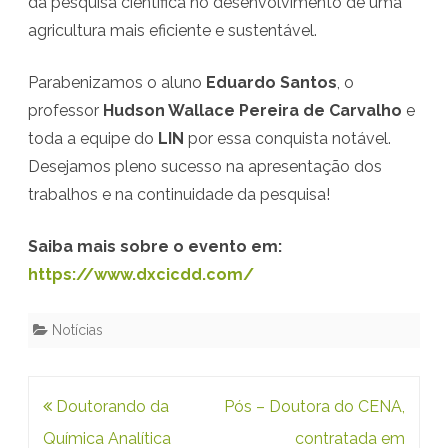
da pesquisa científica no desenvolvimento de uma
agricultura mais eficiente e sustentável.
P
r
Parabenizamos o aluno
Eduardo Santos
, o
ê
professor
Hudson Wallace Pereira de Carvalho
e
m
toda a equipe do
LIN
por essa conquista notável.
Desejamos pleno sucesso na apresentação dos
i
trabalhos e na continuidade da pesquisa!
o
I
Saiba mais sobre o evento em:
https://www.dxcicdd.com/
n
t
Notícias
e
r
Navegação
Doutorando da
Pós – Doutora do CENA,
n
de
Química Analítica
contratada em