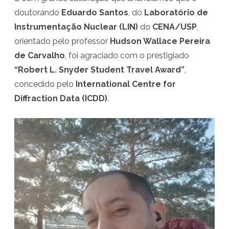
D
doutorando
Eduardo Santos
, do
Laboratório de
o
Instrumentação Nuclear (LIN)
do
CENA/USP
,
u
orientado pelo professor
Hudson Wallace Pereira
de Carvalho
, foi agraciado com o prestigiado
t
“Robert L. Snyder Student Travel Award”
,
o
concedido pelo
International Centre for
r
Diffraction Data (ICDD)
.
a
n
d
o
d
o
L