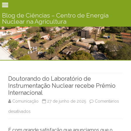
Blog de Ciências – Centro de Energia
Nuclear na Agricultura
Skip
to
content
Doutorando do Laboratório de
Instrumentação Nuclear recebe Prêmio
Internacional
Comunicação
27 de junho de 2025
Comentários
desativados
e
m
É com grande satisfação que anunciamos que o