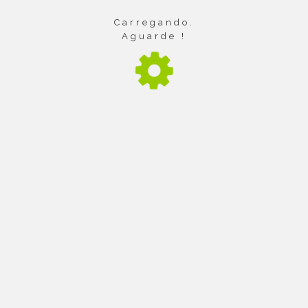
Carregando.
Aguarde !
Av. Centenário, 303 - São Dimas
CEP: 13416-000 - Piracicaba (SP) - Brasil
+55 19. 3429 4611