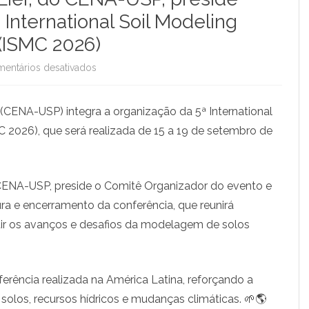
International Soil Modeling
(ISMC 2026)
entários desativados
e
m
 (CENA-USP) integra a organização da 5ª International
P
 2026), que será realizada de 15 a 19 de setembro de
r
o
o CENA-USP, preside o Comitê Organizador do evento e
f
ra e encerramento da conferência, que reunirá
.
utir os avanços e desafios da modelagem de solos
Q
u
erência realizada na América Latina, reforçando a
i
e solos, recursos hídricos e mudanças climáticas. 🌱🌎
r