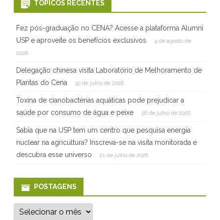
TÓPICOS RECENTES
e
Fez pós-graduação no CENA? Acesse a plataforma Alumni
o
USP e aproveite os benefícios exclusivos
4 de agosto de
C
2026
E
Delegação chinesa visita Laboratório de Melhoramento de
Plantas do Cena
30 de julho de 2026
N
Toxina de cianobactérias aquáticas pode prejudicar a
A
saúde por consumo de água e peixe
28 de julho de 2026
/
Sabia que na USP tem um centro que pesquisa energia
U
nuclear na agricultura? Inscreva-se na visita monitorada e
S
descubra esse universo
21 de julho de 2026
P
POSTAGENS
e
s
P
o