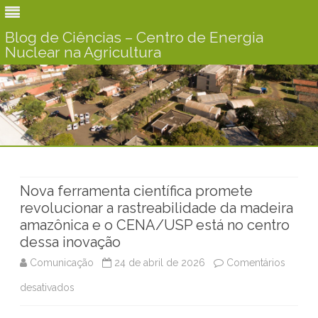
Blog de Ciências – Centro de Energia
Nuclear na Agricultura
Skip
to
content
Nova ferramenta científica promete
revolucionar a rastreabilidade da madeira
amazônica e o CENA/USP está no centro
dessa inovação
Comunicação
24 de abril de 2026
Comentários
desativados
e
m