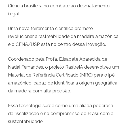
Ciência brasileira no combate ao desmatamento
N
ilegal
o
v
Uma nova ferramenta científica promete
revolucionar a rastreabilidade da madeira amazônica
a
e o CENA/USP está no centro dessa inovação.
f
e
Coordenado pela Profa. Elisabete Aparecida de
Nadai Fernandes, o projeto RastreIA desenvolveu um
r
Material de Referência Certificado (MRC) para o ipê
r
amazônico, capaz de identificar a origem geográfica
a
da madeira com alta precisão.
m
Essa tecnologia surge como uma aliada poderosa
e
da fiscalização e no compromisso do Brasil com a
n
sustentabilidade.
t