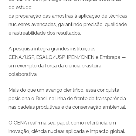
r
do estudo:
o
da preparação das amostras à aplicação de técnicas
m
nucleares avançadas, garantindo precisão, qualidade
e rastreabilidade dos resultados.
e
t
A pesquisa integra grandes instituições:
e
CENA/USP, ESALQ/USP, IPEN/CNEN e Embrapa —
um exemplo da força da ciência brasileira
r
colaborativa.
e
v
Mais do que um avanço científico, essa conquista
o
posiciona o Brasil na linha de frente da transparência
nas cadeias produtivas e da conservação ambiental.
l
u
O CENA reafirma seu papel como referência em
c
inovação, ciência nuclear aplicada e impacto global.