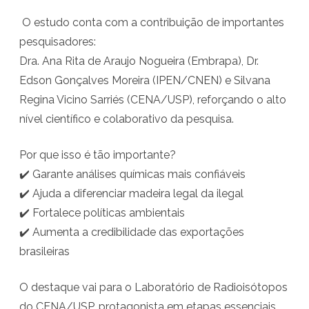
‍ O estudo conta com a contribuição de importantes
a
pesquisadores:
c
Dra. Ana Rita de Araujo Nogueira (Embrapa), Dr.
i
Edson Gonçalves Moreira (IPEN/CNEN) e Silvana
e
Regina Vicino Sarriés (CENA/USP), reforçando o alto
nível científico e colaborativo da pesquisa.
n
t
Por que isso é tão importante?
í
✔️ Garante análises químicas mais confiáveis
✔️ Ajuda a diferenciar madeira legal da ilegal
f
✔️ Fortalece políticas ambientais
i
✔️ Aumenta a credibilidade das exportações
c
brasileiras
a
O destaque vai para o Laboratório de Radioisótopos
p
do CENA/USP, protagonista em etapas essenciais