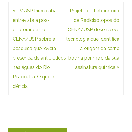
e
Navegação
TV USP Piracicaba
Projeto do Laboratório
i
de
entrevista a pós-
de Radioisótopos do
r
Post
doutoranda do
CENA/USP desenvolve
CENA/USP sobre a
tecnologia que identifica
a
pesquisa que revela
a origem da carne
a
presença de antibióticos
bovina por meio da sua
m
nas águas do Rio
assinatura química
a
Piracicaba. O que a
z
ciência
ô
n
i
c
a