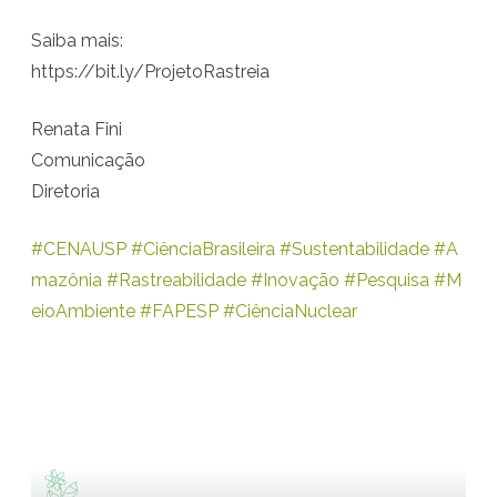
i
Saiba mais:
o
https://bit.ly/ProjetoRastreia
n
Renata Fini
a
Comunicação
r
Diretoria
a
#CENAUSP
r
#CiênciaBrasileira
#Sustentabilidade
#A
mazônia
#Rastreabilidade
#Inovação
#Pesquisa
#M
a
eioAmbiente
#FAPESP
#CiênciaNuclear
s
t
r
e
a