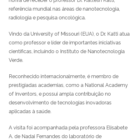
honra de receber o professor Dr. Kattesh Katti,
E
referência mundial nas áreas de nanotecnologia,
N
radiologia e pesquisa oncológica.
A
Vindo da University of Missouri (EUA), o Dr. Katti atua
r
como professor e líder de importantes iniciativas
e
científicas, incluindo o Instituto de Nanotecnologia
c
Verde.
e
Reconhecido internacionalmente, é membro de
b
prestigiadas academias, como a National Academy
e
of Inventors, e possui ampla contribuição no
desenvolvimento de tecnologias inovadoras
v
aplicadas à saúde.
i
s
A visita foi acompanhada pela professora Elisabete
i
A. de Nadai Fernandes do laboratório de