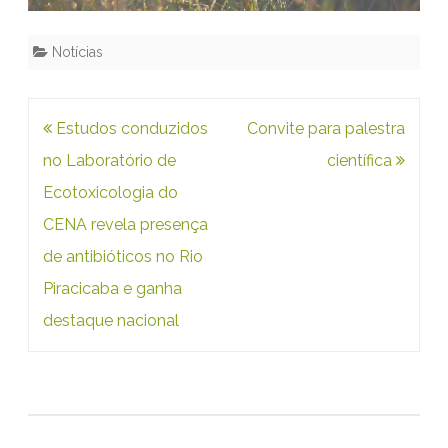
n
a
Notícias
á
r
Navegação
Estudos conduzidos
Convite para palestra
e
de
no Laboratório de
científica
a
Post
Ecotoxicologia do
c
CENA revela presença
i
de antibióticos no Rio
e
Piracicaba e ganha
n
destaque nacional
t
í
f