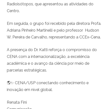
Radioisótopos, que apresentou as atividades do
t
Centro.
a
i
Em seguida, o grupo foi recebido pela diretora Profa.
Adriana Pinheiro Martinelli e pelo professor Hudson
n
W. Pereira de Carvalho, representando a CCEx-Cena.
t
e
A presença do Dr. Katti reforça o compromisso do
CENA com a internacionalização, a excelência
r
acadêmica e o avanço da ciência por meio de
n
parcerias estratégicas.
a
c
🌎✨ CENA/USP conectando conhecimento e
inovação em nível global.
i
o
Renata Fini
n