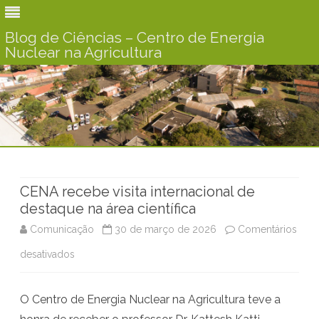
Blog de Ciências – Centro de Energia
Nuclear na Agricultura
Skip
to
content
CENA recebe visita internacional de
destaque na área científica
Comunicação
30 de março de 2026
Comentários
desativados
e
m
O Centro de Energia Nuclear na Agricultura teve a
C