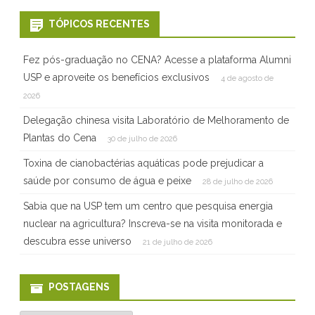
i
TÓPICOS RECENTES
c
a
Fez pós-graduação no CENA? Acesse a plataforma Alumni
USP e aproveite os benefícios exclusivos
4 de agosto de
2026
Delegação chinesa visita Laboratório de Melhoramento de
Plantas do Cena
30 de julho de 2026
Toxina de cianobactérias aquáticas pode prejudicar a
saúde por consumo de água e peixe
28 de julho de 2026
Sabia que na USP tem um centro que pesquisa energia
nuclear na agricultura? Inscreva-se na visita monitorada e
descubra esse universo
21 de julho de 2026
POSTAGENS