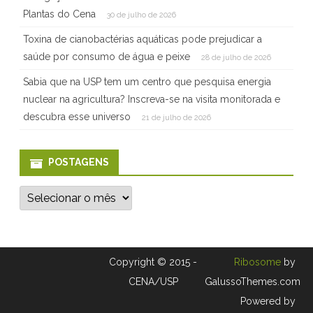
Plantas do Cena
n
30 de julho de 2026
Toxina de cianobactérias aquáticas pode prejudicar a
a
saúde por consumo de água e peixe
28 de julho de 2026
c
Sabia que na USP tem um centro que pesquisa energia
i
nuclear na agricultura? Inscreva-se na visita monitorada e
o
descubra esse universo
21 de julho de 2026
n
POSTAGENS
a
l
P
o
n
s
t
a
o
g
e
1
Copyright © 2015 -
Ribosome
by
n
s
CENA/USP
GalussoThemes.com
2
Powered by
t