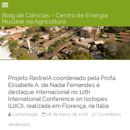
Blog de Ciências – Centro de Energia
Nuclear na Agricultura
Skip
to
content
Projeto RastreIA coordenado pela Profa.
Elisabete A. de Nadai Fernandes é
destaque internacional no 12th
International Conference on Isotopes
(12ICI), realizada em Florença, na Itália
Comunicação
26 de março de 2026
Comentários
desativados
e