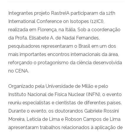
m
Integrantes projeto RastreIA participaram da 12th
P
International Conference on Isotopes (12ICI),
r
realizada em Florença, na Itália. Sob a coordenação
o
da Profa. Elisabete A. de Nadai Fernandes,
pesquisadores representaram o Brasil em um dos
j
mais importantes encontros internacionais da área,
e
reforçando o protagonismo da ciência desenvolvida
t
no CENA.
o
Organizado pela Universidade de Milão e pelo
R
Instituto Nacional de Física Nuclear (INFN), o evento
a
reuniu especialistas e cientistas de diferentes países.
s
Durante o evento, os doutorandos Gabriele Rossini
t
Moreira, Letícia de Lima e Robson Campos de Lima
apresentaram trabalhos relacionados à aplicação de
r