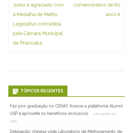
de
Junior é agraciado com
comemorativo de 60
d
Post
a Medalha de Mérito
anos
e
Legislativo concedida
s
pela Câmara Municipal
t
de Piracicaba
a
q
u
e
i
TÓPICOS RECENTES
n
Fez pós-graduação no CENA? Acesse a plataforma Alumni
t
USP e aproveite os benefícios exclusivos
4 de agosto de
e
2026
r
Delegação chinesa visita Laboratório de Melhoramento de