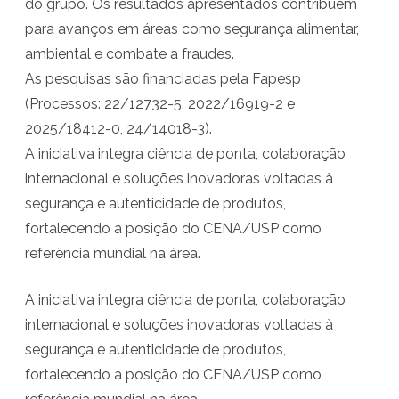
do grupo. Os resultados apresentados contribuem
p
para avanços em áreas como segurança alimentar,
ambiental e combate a fraudes.
e
As pesquisas são financiadas pela Fapesp
l
(Processos: 22/12732-5, 2022/16919-2 e
a
2025/18412-0, 24/14018-3).
P
A iniciativa integra ciência de ponta, colaboração
internacional e soluções inovadoras voltadas à
r
segurança e autenticidade de produtos,
o
fortalecendo a posição do CENA/USP como
f
referência mundial na área.
a
A iniciativa integra ciência de ponta, colaboração
.
internacional e soluções inovadoras voltadas à
E
segurança e autenticidade de produtos,
l
fortalecendo a posição do CENA/USP como