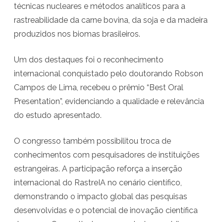
técnicas nucleares e métodos analíticos para a
e
rastreabilidade da carne bovina, da soja e da madeira
I
produzidos nos biomas brasileiros.
A
Um dos destaques foi o reconhecimento
c
internacional conquistado pelo doutorando Robson
o
Campos de Lima, recebeu o prêmio “Best Oral
o
Presentation”, evidenciando a qualidade e relevância
do estudo apresentado.
r
d
O congresso também possibilitou troca de
e
conhecimentos com pesquisadores de instituições
n
estrangeiras. A participação reforça a inserção
internacional do RastreIA no cenário científico,
a
demonstrando o impacto global das pesquisas
d
desenvolvidas e o potencial de inovação científica
o