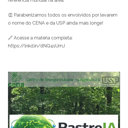
referência mundial na área.
i
s
👏 Parabenizamos todos os envolvidos por levarem
a
o nome do CENA e da USP ainda mais longe!
b
🔗 Acesse a matéria completa:
e
https://lnkd.in/dNQ4sUmJ
t
e
A
T
.
o
c
d
a
e
d
N
o
a
r